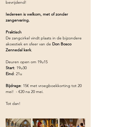
bevrijdend!
Iedereen is welkom, met of zonder 
zangervaring.
Praktisch
De zangcirkel vindt plaats in de bijzondere 
akoestiek en sfeer van de 
Don Bosco 
Zennedal kerk
.
Deuren open om 19u15
Start
: 19u30
Eind
: 21u
Bijdrage
: 15€ met vroegboekkorting tot 20 
mei!  - €20 na 20 mei.
Tot dan!