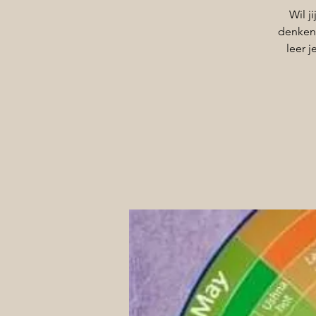
Wil j
denken 
leer 