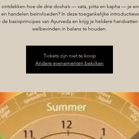
ij ontdekken hoe de drie dosha’s — vata, pitta en kapha — je en
en handelen beïnvloeden? In deze toegankelijke introductie
je de basisprincipes van Ayurveda en krijg je heldere handvatten
welbevinden in balans te houden.
Tickets zijn niet te koop
Andere evenementen bekijken