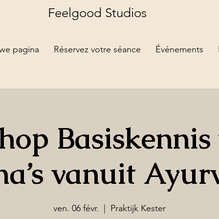
Feelgood Studios
we pagina
Réservez votre séance
Événements
hop Basiskennis 
ha’s vanuit Ayur
ven. 06 févr.
  |  
Praktijk Kester