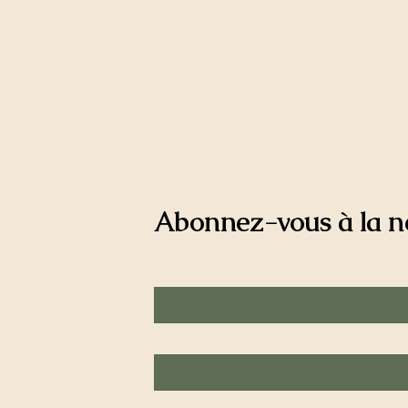
Abonnez-vous à la n
Voornaam
Achternaam
E-mail
*