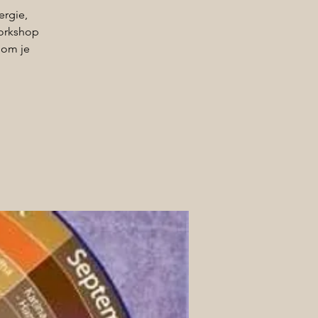
ergie,
workshop
 om je