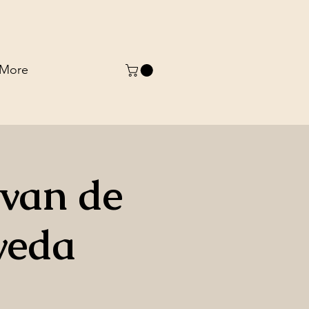
More
van de
veda