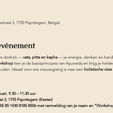
xstraat 3, 1755 Pajottegem, België
'événement
ie dosha’s — 
vata, pitta en kapha
 — je energie, denken en hand
orkshop
 leer je de basisprincipes van Ayurveda en krijg je held
ouden. Ideaal voor wie nieuwsgierig is naar een 
holistische visie
uari
, 
9.30 – 11.30 uur
t 3, 1755 Pajottegem (Kester)
op BE 85 1430 8185 8506 met vermelding van je naam en "Worksh