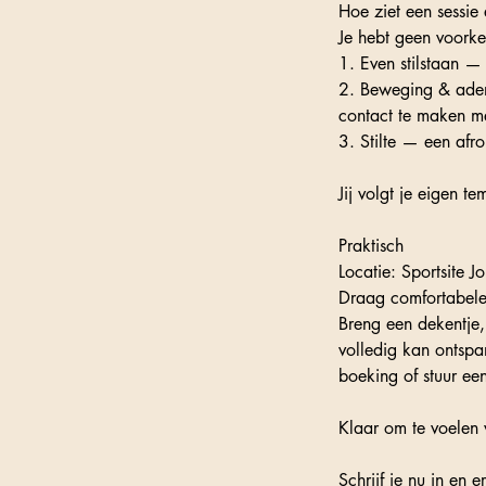
Hoe ziet een sessie 
Je hebt geen voorken
1. Even stilstaan —
2. Beweging & adem
contact te maken m
3. Stilte — een af
Jij volgt je eigen te
Praktisch
Locatie: Sportsite J
Draag comfortabele 
Breng een dekentje,
volledig kan ontspa
boeking of stuur een
Klaar om te voelen
Schrijf je nu in en 