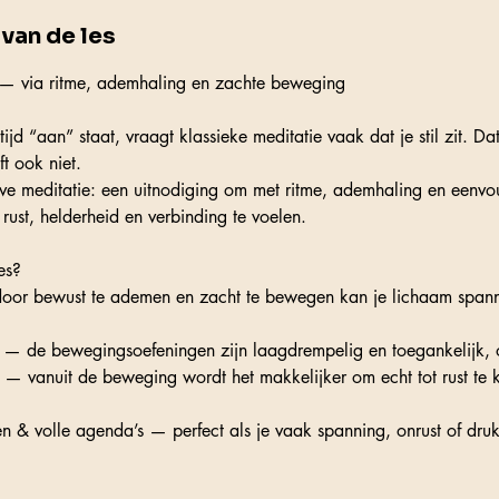
van de les
f — via ritme, ademhaling en zachte beweging
ijd “aan” staat, vraagt klassieke meditatie vaak dat je stil zit. Dat
t ook niet.
eve meditatie: een uitnodiging om met ritme, ademhaling en een
rust, helderheid en verbinding te voelen.
es?
— door bewust te ademen en zacht te bewegen kan je lichaam span
t — de bewegingsoefeningen zijn laagdrempelig en toegankelijk, 
 — vanuit de beweging wordt het makkelijker om echt tot rust te ko
en & volle agenda’s — perfect als je vaak spanning, onrust of druk