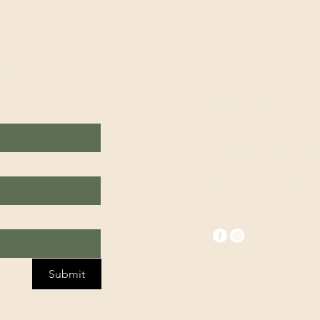
uwsbrief
Feelgood Studio's
Wij geven lessen en
workshops in Halle, 
Buizingen en Dworp.
r.
*
Submit