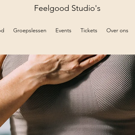
Feelgood
Studio's
od
Groepslessen
Events
Tickets
Over ons