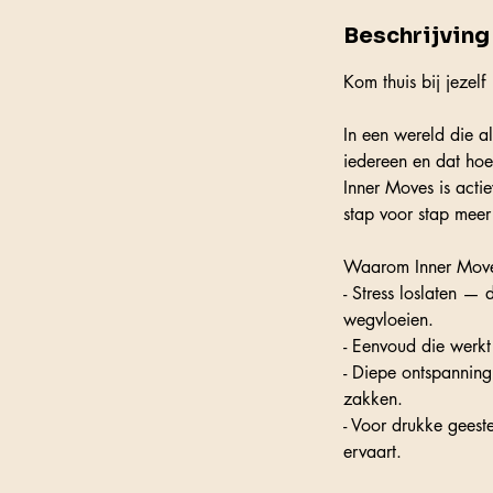
Beschrijving 
Kom thuis bij jezel
In een wereld die alt
iedereen en dat hoef
Inner Moves is acti
stap voor stap meer 
Waarom Inner Mov
- Stress loslaten 
wegvloeien.
- Eenvoud die werk
- Diepe ontspanning
zakken.
- Voor drukke geest
ervaart.