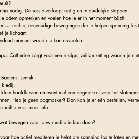
eruit?
nis nodig. De sessie verloopt rustig en in duidelijke stappen:
 je adem opmerken en voelen hoe je er in het moment bijzit
 — zachte, eenvoudige bewegingen die je helpen spanning los t
et je lichaam
rondend moment waarin je kan navoelen
mpo. Catherine zorgt voor een rustige, veilige setting waarin je niet
o Baetens, Lennik
kledij.
 klein hoofdkussen en eventueel een oogmasker voor het slotmom
nnen. Heb je geen oogmasker? Dan kan je er één bestellen. Vermel
 mailtje voor meer info.
 wat bewegen voor jouw meditatie kan doen?
ervaar hoe actief mediteren je helpt om spanning los te laten en me