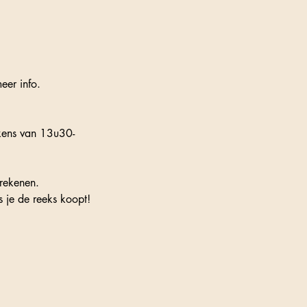
eer info.
kens van 13u30-
frekenen.
 je de reeks koopt!