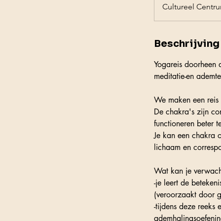
Cultureel Centr
Beschrijving 
Yogareis doorheen 
meditatie-en ademtec
We maken een reis d
De chakra's zijn co
functioneren beter t
Je kan een chakra o
lichaam en corresp
Wat kan je verwach
-je leert de beteke
(veroorzaakt door g
-tijdens deze reeks
ademhalingsoefenin