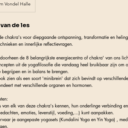
um Vondel Halle
van de les
de chakra's voor diepgaande ontspanning, transformatie en helin
hnieken en innerlijke reflectievragen.
oorheen de 8 belangrijkste energiecentra of chakra' van ons li
ncepten uit de yogafilosofie die vandaag heel bruikbaar zijn om o
e begrijpen en in balans te brengen.
ok zien als een soort 'minibrein' dat zich bevindt op verschillend
ondeert met verschillende organen en hormonen.
ten:
nis van elk van deze chakra's kennen, hun onderlinge verbinding e
edachten, emoties, levenstijl, voeding,...) kunt aanpakken.
 ervaar je aangepaste yogasets (Kundalini Yoga en Yin Yoga) , medi
gen.