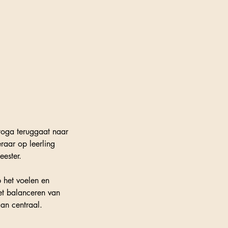
oga teruggaat naar
raar op leerling
ester.
 het voelen en
et balanceren van
aan centraal.