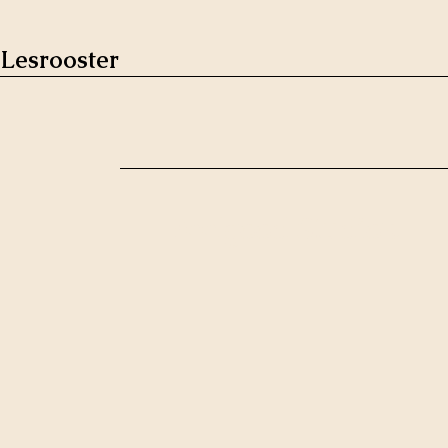
Lesrooster
Feelgood Studio's