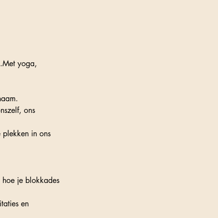
g.Met yoga,
chaam.
nszelf, ons
e plekken in ons
n hoe je blokkades
taties en