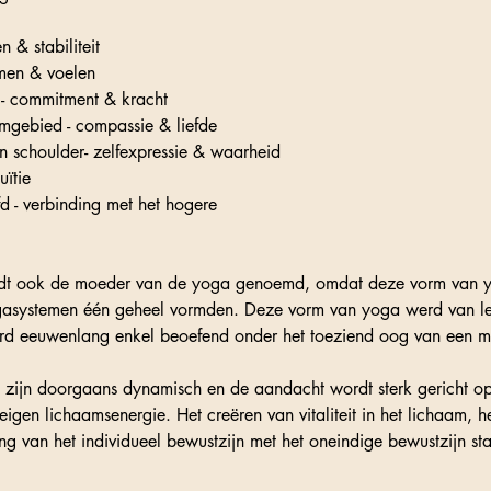
n & stabiliteit
omen & voelen
 - commitment & kracht
emgebied - compassie & liefde
n schoulder- zelfexpressie & waarheid
uïtie
fd - verbinding met het hogere
rdt ook de moeder van de yoga genoemd, omdat deze vorm van y
ogasystemen één geheel vormden. Deze vorm van yoga werd van le
d eeuwenlang enkel beoefend onder het toeziend oog van een me
 zijn doorgaans dynamisch en de aandacht wordt sterk gericht op
gen lichaamsenergie. Het creëren van vitaliteit in het lichaam, h
ng van het individueel bewustzijn met het oneindige bewustzijn st