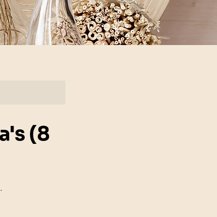
's (8
.